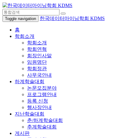
한국데이터마이닝학회 KDMS
Toggle navigation
홈
학회소개
학회소개
학회연혁
회장인사말
임원명단
학회정관
사무국안내
하계학술대회
논문모집분야
프로그램안내
등록 신청
행사장안내
지난학술대회
춘/하계학술대회
추계학술대회
게시판