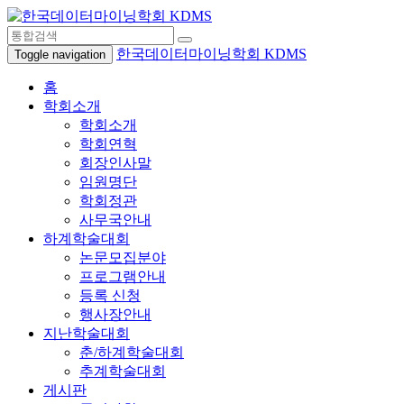
한국데이터마이닝학회 KDMS
Toggle navigation
홈
학회소개
학회소개
학회연혁
회장인사말
임원명단
학회정관
사무국안내
하계학술대회
논문모집분야
프로그램안내
등록 신청
행사장안내
지난학술대회
춘/하계학술대회
추계학술대회
게시판