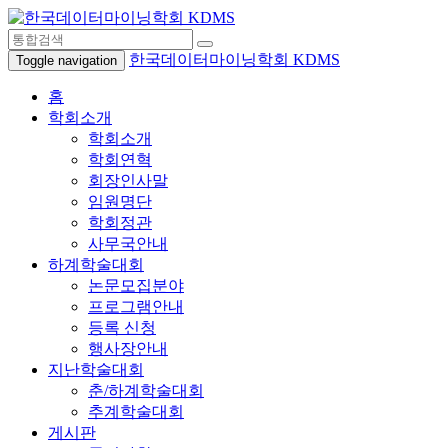
한국데이터마이닝학회 KDMS
Toggle navigation
홈
학회소개
학회소개
학회연혁
회장인사말
임원명단
학회정관
사무국안내
하계학술대회
논문모집분야
프로그램안내
등록 신청
행사장안내
지난학술대회
춘/하계학술대회
추계학술대회
게시판