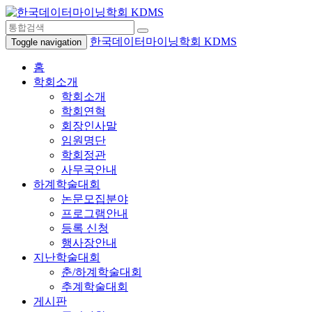
한국데이터마이닝학회 KDMS
Toggle navigation
홈
학회소개
학회소개
학회연혁
회장인사말
임원명단
학회정관
사무국안내
하계학술대회
논문모집분야
프로그램안내
등록 신청
행사장안내
지난학술대회
춘/하계학술대회
추계학술대회
게시판