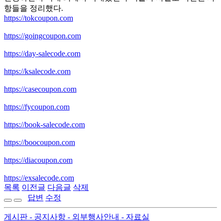
항들을 정리했다.
https://tokcoupon.com
https://goingcoupon.com
https://day-salecode.com
https://ksalecode.com
https://casecoupon.com
https://fycoupon.com
https://book-salecode.com
https://boocoupon.com
https://diacoupon.com
https://exsalecode.com
목록
이전글
다음글
삭제
답변
수정
게시판
- 공지사항
- 외부행사안내
- 자료실